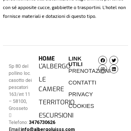
con sé apposite cucce, gabbiette o trasportini. L’hotel non
fornisce materiali e dotazioni di questo tipo.
HOME
LINK
UTILI
L'ALBERGO
Sp 80 del
PRENOTAZIONI
pollino loc.
LE
casotto dei
CONTATTI
pescatori
CAMERE
PRIVACY
163/int 11
TERRITORIO
– 58100,
COOKIES
Grosseto
ESCURSIONI
Telefono:
3476730626
Email:
info@albergoluisss.com