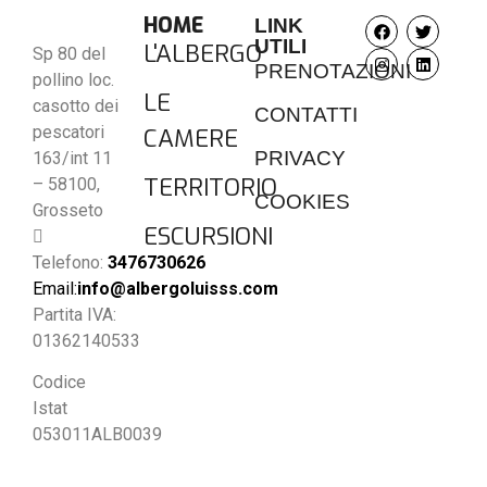
HOME
LINK
UTILI
L'ALBERGO
Sp 80 del
PRENOTAZIONI
pollino loc.
LE
casotto dei
CONTATTI
pescatori
CAMERE
PRIVACY
163/int 11
TERRITORIO
– 58100,
COOKIES
Grosseto
ESCURSIONI
Telefono:
3476730626
Email:
info@albergoluisss.com
Partita IVA:
01362140533
Codice
Istat
053011ALB0039