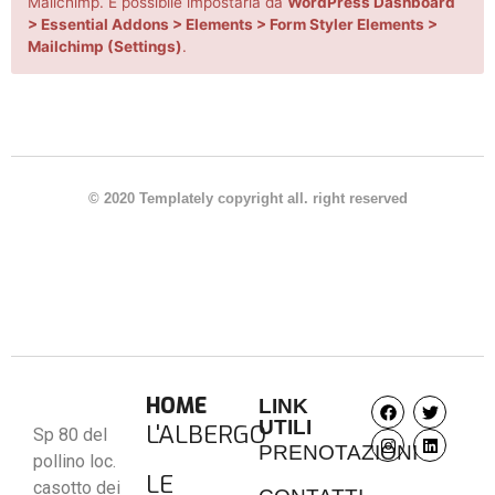
Mailchimp. È possibile impostarla da
WordPress Dashboard
> Essential Addons > Elements > Form Styler Elements >
Mailchimp (Settings)
.
© 2020 Templately copyright all. right reserved
HOME
LINK
UTILI
L'ALBERGO
Sp 80 del
PRENOTAZIONI
pollino loc.
LE
casotto dei