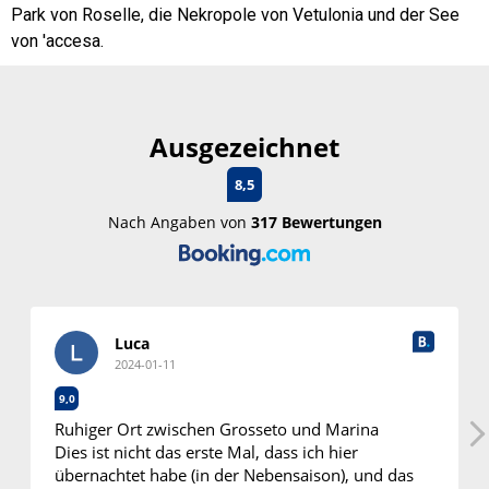
Park von Roselle, die Nekropole von Vetulonia und der See
von 'accesa.
Ausgezeichnet
8,5
Nach Angaben von
317 Bewertungen
Luca
Katia
2024-01-11
2024-01
8,0
 Ort zwischen Grosseto und Marina
Ausgezeichne
 nicht das erste Mal, dass ich hier
htet habe (in der Nebensaison), und das