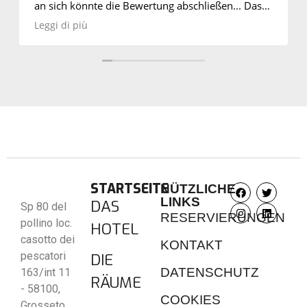
 könnte die Bewertung abschließen... Das
iegt in einer sehr ruhigen Gegend, zwischen
 più
o und Marina di Grosseto. Es gibt einen
hten Parkplatz, und die Zimmer sind sehr
g, sauber und gut gepflegt. Das WLAN ist
d die Manager waren schnell, um den
zu ersetzen, die ein Problem hatte.
ar gut, natürlich auch in Bezug auf den
STARTSEITE
NÜTZLICHE
LINKS
DAS
Sp 80 del
RESERVIERUNGEN
pollino loc.
HOTEL
casotto dei
KONTAKT
pescatori
DIE
DATENSCHUTZ
163/int 11
RÄUME
- 58100,
COOKIES
Grosseto